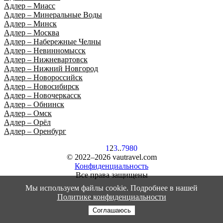
Адлер – Миасс
Адлер – Минеральные Воды
Адлер – Минск
Адлер – Москва
Адлер – Набережные Челны
Адлер – Невинномысск
Адлер – Нижневартовск
Адлер – Нижний Новгород
Адлер – Новороссийск
Адлер – Новосибирск
Адлер – Новочеркасск
Адлер – Обнинск
Адлер – Омск
Адлер – Орёл
Адлер – Оренбург
1
2
3
..
79
80
© 2022–2026 vautravel.com
Конфиденциальность
Все права защищены
Мы используем файлы cookie. Подробнее в нашей
Политике конфиденциальности
Соглашаюсь