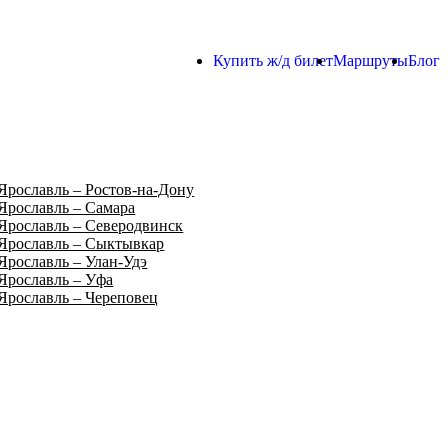
Купить ж/д билет
Маршруты
Блог
Ярославль – Ростов-на-Дону
Ярославль – Самара
Ярославль – Северодвинск
Ярославль – Сыктывкар
Ярославль – Улан-Удэ
Ярославль – Уфа
Ярославль – Череповец