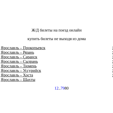
Ж/Д билеты на поезд онлайн
купить билеты не выходя из дома
Ярославль – Прокопьевск
Ярославль – Рязань
Ярославль – Саранск
Ярославль – Сызрань
Ярославль – Тюмень
Ярославль – Уссурийск
Ярославль – Хоста
Ярославль – Шахты
1
2
..
79
80