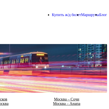
Купить ж/д билет
Маршруты
Блог
сков
Москва – Сочи
осква
Москва – Анапа