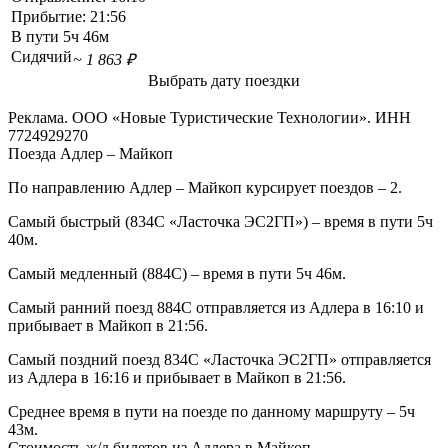
Прибытие:
21:56
В пути
5ч 46м
Сидячий
~ 1 863 ₽
Выбрать дату поездки
Реклама. ООО «Новые Туристические Технологии». ИНН
7724929270
Поезда Адлер – Майкоп
По направлению Адлер – Майкоп курсирует поездов – 2.
Самый быстрый (834С «Ласточка ЭС2ГП») – время в пути 5ч
40м.
Самый медленный (884С) – время в пути 5ч 46м.
Самый ранний поезд 884С отправляется из Адлера в 16:10 и
прибывает в Майкоп в 21:56.
Самый поздний поезд 834С «Ласточка ЭС2ГП» отправляется
из Адлера в 16:16 и прибывает в Майкоп в 21:56.
Среднее время в пути на поезде по данному маршруту – 5ч
43м.
Стоимость ж/д билетов из Адлера в Майкоп