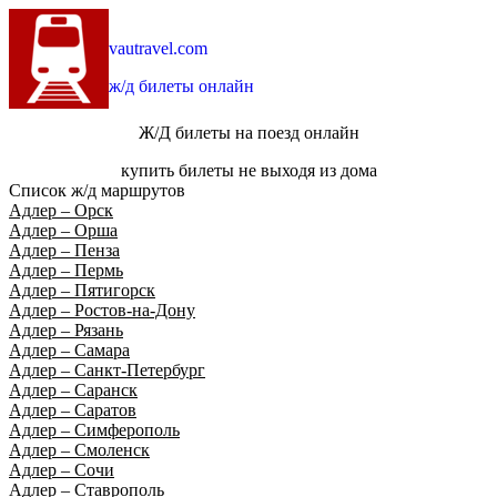
vautravel.com
ж/д билеты онлайн
Ж/Д билеты на поезд онлайн
купить билеты не выходя из дома
Список ж/д маршрутов
Адлер – Орск
Адлер – Орша
Адлер – Пенза
Адлер – Пермь
Адлер – Пятигорск
Адлер – Ростов-на-Дону
Адлер – Рязань
Адлер – Самара
Адлер – Санкт-Петербург
Адлер – Саранск
Адлер – Саратов
Адлер – Симферополь
Адлер – Смоленск
Адлер – Сочи
Адлер – Ставрополь