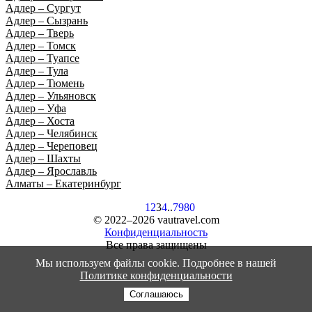
Адлер – Сургут
Адлер – Сызрань
Адлер – Тверь
Адлер – Томск
Адлер – Туапсе
Адлер – Тула
Адлер – Тюмень
Адлер – Ульяновск
Адлер – Уфа
Адлер – Хоста
Адлер – Челябинск
Адлер – Череповец
Адлер – Шахты
Адлер – Ярославль
Алматы – Екатеринбург
1
2
3
4
..
79
80
© 2022–2026 vautravel.com
Конфиденциальность
Все права защищены
Мы используем файлы cookie. Подробнее в нашей
Политике конфиденциальности
Соглашаюсь