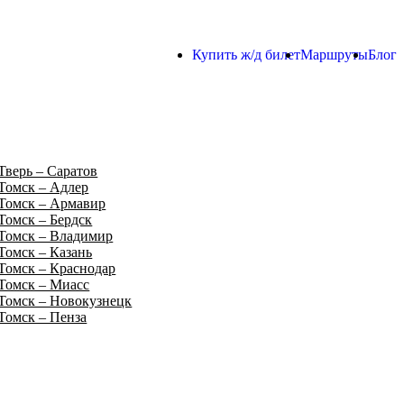
Купить ж/д билет
Маршруты
Блог
Тверь – Саратов
Томск – Адлер
Томск – Армавир
Томск – Бердск
Томск – Владимир
Томск – Казань
Томск – Краснодар
Томск – Миасс
Томск – Новокузнецк
Томск – Пенза