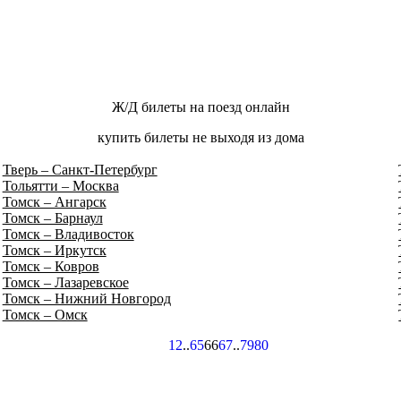
Ж/Д билеты на поезд онлайн
купить билеты не выходя из дома
Тверь – Санкт-Петербург
Тольятти – Москва
Томск – Ангарск
Томск – Барнаул
Томск – Владивосток
Томск – Иркутск
Томск – Ковров
Томск – Лазаревское
Томск – Нижний Новгород
Томск – Омск
1
2
..
65
66
67
..
79
80