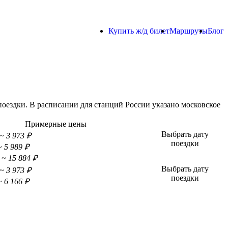
Купить ж/д билет
Маршруты
Блог
ездки. В расписании для станций России указано московское
Примерные цены
Выбрать дату
~ 3 973 ₽
поездки
~ 5 989 ₽
~ 15 884 ₽
Выбрать дату
~ 3 973 ₽
поездки
~ 6 166 ₽