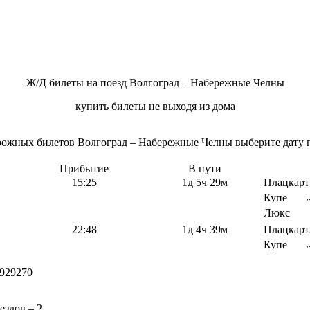
Ж/Д билеты на поезд Волгоград – Набережные Челны
купить билеты не выходя из дома
ожных билетов Волгоград – Набережные Челны выберите дату по
Прибытие
В пути
15:25
1д 5ч 29м
Плацкарт
Купе
Люкс
22:48
1д 4ч 39м
Плацкарт
Купе
929270
здов – 2.