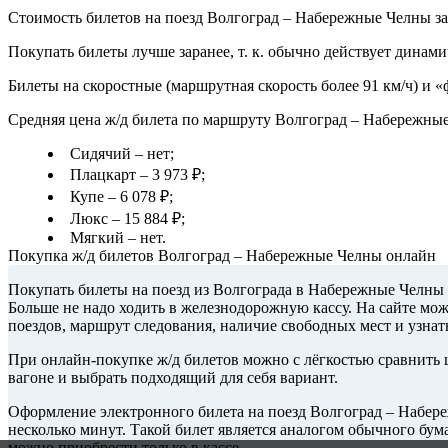
Стоимость билетов на поезд Волгоград – Набережные Челны зав
Покупать билеты лучше заранее, т. к. обычно действует динами
Билеты на скоростные (маршрутная скорость более 91 км/ч) и 
Средняя цена ж/д билета по маршруту Волгоград – Набережны
Сидячий – нет;
Плацкарт – 3 973 ₽;
Купе – 6 078 ₽;
Люкс – 15 884 ₽;
Мягкий – нет.
Покупка ж/д билетов Волгоград – Набережные Челны онлайн
Покупать билеты на поезд из Волгограда в Набережные Челны 
Больше не надо ходить в железнодорожную кассу. На сайте мо
поездов, маршрут следования, наличие свободных мест и узнат
При онлайн-покупке ж/д билетов можно с лёгкостью сравнить ц
вагоне и выбрать подходящий для себя вариант.
Оформление электронного билета на поезд Волгоград – Набер
несколько минут. Такой билет является аналогом обычного бум
можно приобрести только в кассе.