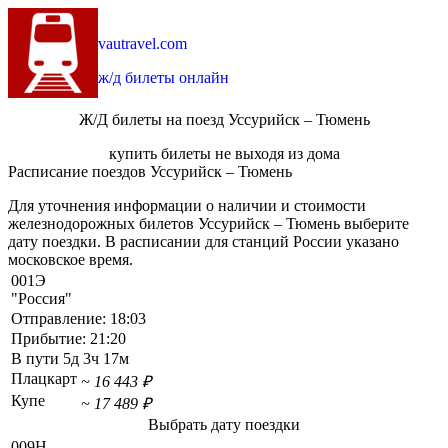
vautravel.com
ж/д билеты онлайн
Ж/Д билеты на поезд Уссурийск – Тюмень
купить билеты не выходя из дома
Расписание поездов Уссурийск – Тюмень
Для уточнения информации о наличии и стоимости
железнодорожных билетов Уссурийск – Тюмень выберите
дату поездки. В расписании для станций России указано
московское время.
001Э
"Россия"
Отправление:
18:03
Прибытие:
21:20
В пути
5д 3ч 17м
Плацкарт
~ 16 443 ₽
Купе
~ 17 489 ₽
Выбрать дату поездки
009Н