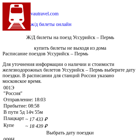
vautravel.com
ж/д билеты онлайн
Ж/Д билеты на поезд Уссурийск – Пермь
купить билеты не выходя из дома
Расписание поездов Уссурийск – Пермь
Для уточнения информации о наличии и стоимости
железнодорожных билетов Уссурийск – Пермь выберите дату
поездки. В расписании для станций России указано
московское время.
001Э
"Россия"
Отправление:
18:03
Прибытие:
08:58
В пути
5д 14ч 55м
Плацкарт
~ 17 433 ₽
Купе
~ 18 439 ₽
Выбрать дату поездки
009Н