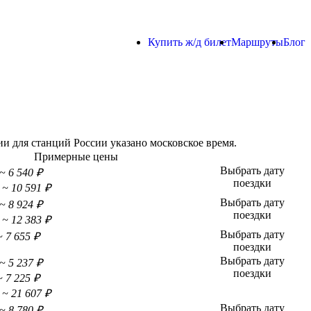
Купить ж/д билет
Маршруты
Блог
и для станций России указано московское время.
Примерные цены
Выбрать дату
~ 6 540 ₽
поездки
~ 10 591 ₽
Выбрать дату
~ 8 924 ₽
поездки
~ 12 383 ₽
Выбрать дату
~ 7 655 ₽
поездки
Выбрать дату
~ 5 237 ₽
поездки
~ 7 225 ₽
~ 21 607 ₽
Выбрать дату
~ 8 780 ₽