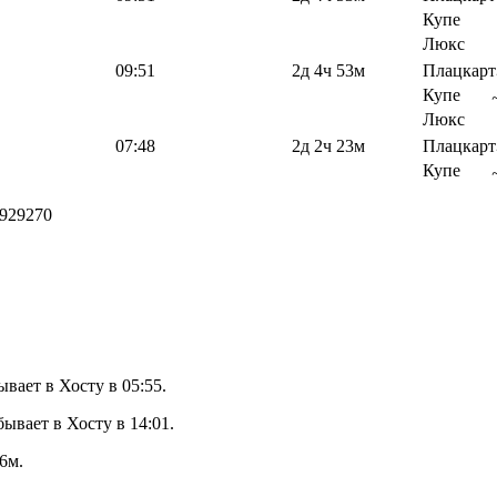
Купе
Люкс
09:51
2д 4ч 53м
Плацкарт
Купе
Люкс
07:48
2д 2ч 23м
Плацкарт
Купе
929270
вает в Хосту в 05:55.
ывает в Хосту в 14:01.
6м.