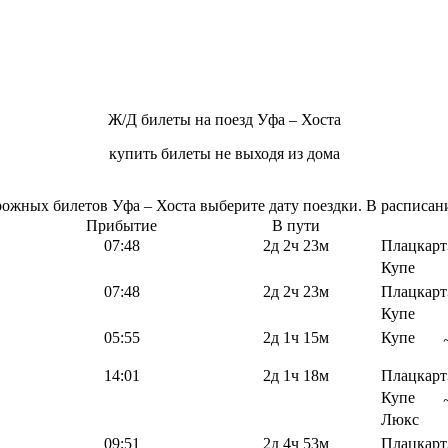
Ж/Д билеты на поезд Уфа – Хоста
купить билеты не выходя из дома
жных билетов Уфа – Хоста выберите дату поездки. В расписани
Прибытие
В пути
07:48
2д 2ч 23м
Плацкарт
Купе
07:48
2д 2ч 23м
Плацкарт
Купе
05:55
2д 1ч 15м
Купе
14:01
2д 1ч 18м
Плацкарт
Купе
Люкс
09:51
2д 4ч 53м
Плацкарт