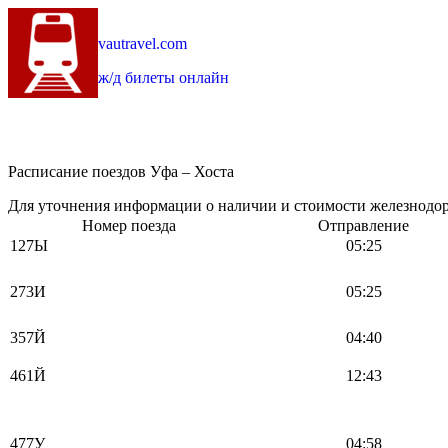
vautravel.com
ж/д билеты онлайн
Расписание поездов Уфа – Хоста
Для уточнения информации о наличии и стоимости железнодоро
Номер поезда
Отправление
127Ы
05:25
273И
05:25
357Й
04:40
461Й
12:43
477У
04:58