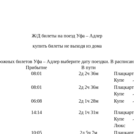
Ж/Д билеты на поезд Уфа – Адлер
купить билеты не выходя из дома
жных билетов Уфа – Адлер выберите дату поездки. В расписани
Прибытие
В пути
08:01
2д 2ч 36м
Плацкарт
Купе
08:01
2д 2ч 36м
Плацкарт
Купе
06:08
2д 1ч 28м
Купе
14:14
2д 1ч 31м
Плацкарт
Купе
Люкс
10:05
2д 5ч 7м
Плацкарт