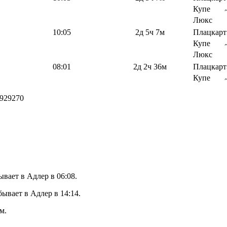
Купе
Люкс
10:05
2д 5ч 7м
Плацкарт
Купе
Люкс
08:01
2д 2ч 36м
Плацкарт
Купе
929270
вает в Адлер в 06:08.
ывает в Адлер в 14:14.
м.