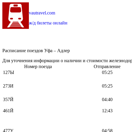
vautravel.com
ж/д билеты онлайн
Расписание поездов Уфа – Адлер
Для уточнения информации о наличии и стоимости железнодоро
Номер поезда
Отправление
127Ы
05:25
273И
05:25
357Й
04:40
461Й
12:43
477У
04:58