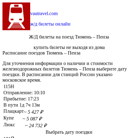
vautravel.com
ж/д билеты онлайн
Ж/Д билеты на поезд Тюмень – Пенза
купить билеты не выходя из дома
Расписание поездов Тюмень – Пенза
Для уточнения информации о наличии и стоимости
железнодорожных билетов Тюмень – Пенза выберите дату
поездки. В расписании для станций России указано
московское время.
115Н
Отправление:
10:10
Прибытие:
17:23
В пути
1д 7ч 13м
Плацкарт
~ 5 427 ₽
Купе
~ 5 087 ₽
Люкс
~ 24 732 ₽
Выбрать дату поездки