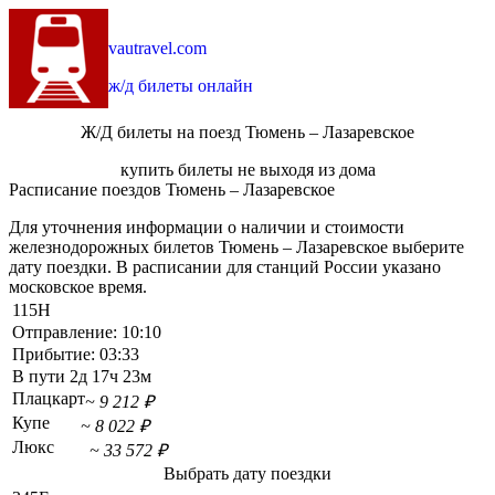
vautravel.com
ж/д билеты онлайн
Ж/Д билеты на поезд Тюмень – Лазаревское
купить билеты не выходя из дома
Расписание поездов Тюмень – Лазаревское
Для уточнения информации о наличии и стоимости
железнодорожных билетов Тюмень – Лазаревское выберите
дату поездки. В расписании для станций России указано
московское время.
115Н
Отправление:
10:10
Прибытие:
03:33
В пути
2д 17ч 23м
Плацкарт
~ 9 212 ₽
Купе
~ 8 022 ₽
Люкс
~ 33 572 ₽
Выбрать дату поездки