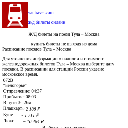
vautravel.com
ж/д билеты онлайн
Ж/Д билеты на поезд Тула – Москва
купить билеты не выходя из дома
Расписание поездов Тула – Москва
Для уточнения информации о наличии и стоимости
железнодорожных билетов Тула – Москва выберите дату
поездки. В расписании для станций России указано
московское время.
072В
"Белогорье"
Отправление:
04:37
Прибытие:
08:03
В пути
3ч 26м
Плацкарт
~ 2 188 ₽
Купе
~ 1 711 ₽
Люкс
~ 10 464 ₽
Выбрать дату поездки