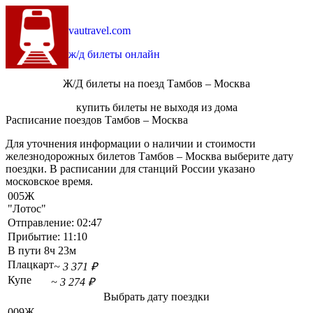
vautravel.com
ж/д билеты онлайн
Ж/Д билеты на поезд Тамбов – Москва
купить билеты не выходя из дома
Расписание поездов Тамбов – Москва
Для уточнения информации о наличии и стоимости
железнодорожных билетов Тамбов – Москва выберите дату
поездки. В расписании для станций России указано
московское время.
005Ж
"Лотос"
Отправление:
02:47
Прибытие:
11:10
В пути
8ч 23м
Плацкарт
~ 3 371 ₽
Купе
~ 3 274 ₽
Выбрать дату поездки
009Ж