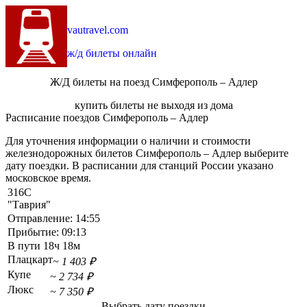
vautravel.com
ж/д билеты онлайн
Ж/Д билеты на поезд Симферополь – Адлер
купить билеты не выходя из дома
Расписание поездов Симферополь – Адлер
Для уточнения информации о наличии и стоимости
железнодорожных билетов Симферополь – Адлер выберите
дату поездки. В расписании для станций России указано
московское время.
316С
"Таврия"
Отправление:
14:55
Прибытие:
09:13
В пути
18ч 18м
Плацкарт
~ 1 403 ₽
Купе
~ 2 734 ₽
Люкс
~ 7 350 ₽
Выбрать дату поездки