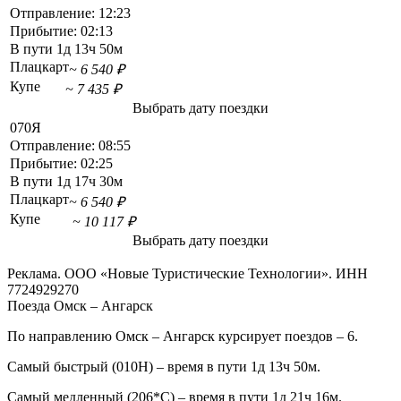
Отправление:
12:23
Прибытие:
02:13
В пути
1д 13ч 50м
Плацкарт
~ 6 540 ₽
Купе
~ 7 435 ₽
Выбрать дату поездки
070Я
Отправление:
08:55
Прибытие:
02:25
В пути
1д 17ч 30м
Плацкарт
~ 6 540 ₽
Купе
~ 10 117 ₽
Выбрать дату поездки
Реклама. ООО «Новые Туристические Технологии». ИНН
7724929270
Поезда Омск – Ангарск
По направлению Омск – Ангарск курсирует поездов – 6.
Самый быстрый (010Н) – время в пути 1д 13ч 50м.
Самый медленный (206*С) – время в пути 1д 21ч 16м.