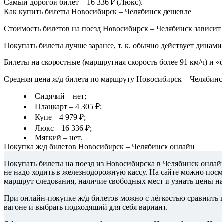
Самый дорогой билет – 16 336 ₽ (Люкс).
Как купить билеты Новосибирск – Челябинск дешевле
Стоимость билетов на поезд Новосибирск – Челябинск зависит 
Покупать билеты лучше заранее, т. к. обычно действует динами
Билеты на скоростные (маршрутная скорость более 91 км/ч) и 
Средняя цена ж/д билета по маршруту Новосибирск – Челябинс
Сидячий – нет;
Плацкарт – 4 305 ₽;
Купе – 4 979 ₽;
Люкс – 16 336 ₽;
Мягкий – нет.
Покупка ж/д билетов Новосибирск – Челябинск онлайн
Покупать билеты на поезд из Новосибирска в Челябинск онлай
не надо ходить в железнодорожную кассу. На сайте можно посм
маршрут следования, наличие свободных мест и узнать цены н
При онлайн-покупке ж/д билетов можно с лёгкостью сравнить ц
вагоне и выбрать подходящий для себя вариант.