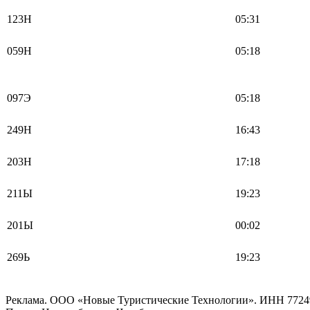
123Н
05:31
059Н
05:18
097Э
05:18
249Н
16:43
203Н
17:18
211Ы
19:23
201Ы
00:02
269Ь
19:23
Реклама. ООО «Новые Туристические Технологии». ИНН 7724