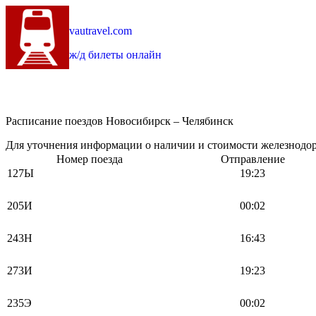
vautravel.com
ж/д билеты онлайн
Расписание поездов Новосибирск – Челябинск
Для уточнения информации о наличии и стоимости железнодоро
Номер поезда
Отправление
127Ы
19:23
205И
00:02
243Н
16:43
273И
19:23
235Э
00:02