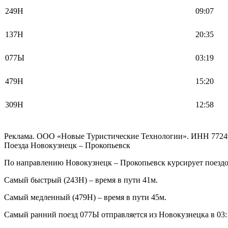
249Н
09:07
137Н
20:35
077Ы
03:19
479Н
15:20
309Н
12:58
Реклама. ООО «Новые Туристические Технологии». ИНН 7724
Поезда Новокузнецк – Прокопьевск
По направлению Новокузнецк – Прокопьевск курсирует поездов
Самый быстрый (243Н) – время в пути 41м.
Самый медленный (479Н) – время в пути 45м.
Самый ранний поезд 077Ы отправляется из Новокузнецка в 03:1