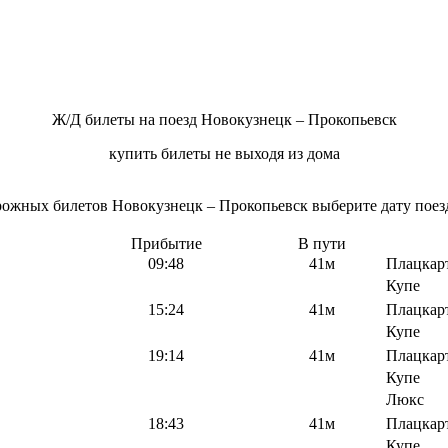
Ж/Д билеты на поезд Новокузнецк – Прокопьевск
купить билеты не выходя из дома
ожных билетов Новокузнецк – Прокопьевск выберите дату поезд
Прибытие
В пути
09:48
41м
Плацкар
Купе
15:24
41м
Плацкар
Купе
19:14
41м
Плацкар
Купе
Люкс
18:43
41м
Плацкар
Купе