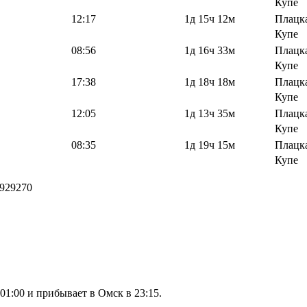
Купе
12:17
1д 15ч 12м
Плацк
Купе
08:56
1д 16ч 33м
Плацк
Купе
17:38
1д 18ч 18м
Плацк
Купе
12:05
1д 13ч 35м
Плацк
Купе
08:35
1д 19ч 15м
Плацк
Купе
929270
1:00 и прибывает в Омск в 23:15.