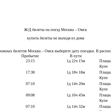
Ж/Д билеты на поезд Москва – Омск
купить билеты не выходя из дома
жных билетов Москва – Омск выберите дату поездки. В расписа
Прибытие
В пути
23:15
1д 22ч 15м
Плацк
Купе
17:38
1д 18ч 18м
Плацк
Купе
07:10
1д 14ч 20м
Плацк
Купе
09:08
1д 16ч 45м
Плацк
Купе
07:10
1д 14ч 32м
Плацк