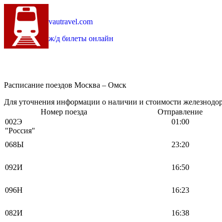
vautravel.com
ж/д билеты онлайн
Расписание поездов Москва – Омск
Для уточнения информации о наличии и стоимости железнодоро
Номер поезда
Отправление
002Э
01:00
"Россия"
068Ы
23:20
092И
16:50
096Н
16:23
082И
16:38