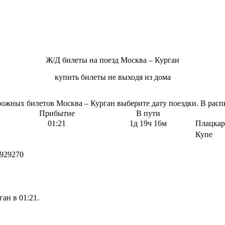
Ж/Д билеты на поезд Москва – Курган
купить билеты не выходя из дома
жных билетов Москва – Курган выберите дату поездки. В распи
Прибытие
В пути
01:21
1д 19ч 16м
Плацкар
Купе
929270
ан в 01:21.