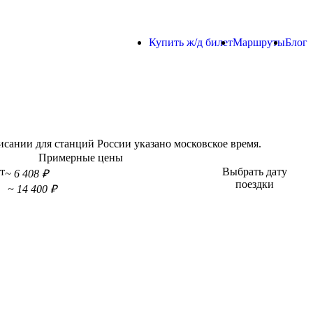
Купить ж/д билет
Маршруты
Блог
сании для станций России указано московское время.
Примерные цены
т
Выбрать дату
~ 6 408 ₽
поездки
~ 14 400 ₽