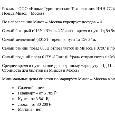
Реклама. ООО «Новые Туристические Технологии». ИНН 7724
Поезда Миасс – Москва
По направлению Миасс – Москва курсирует поездов – 4.
Самый быстрый (013У «Южный Урал») – время в пути 1д 8ч 5м
Самый медленный (301У) – время в пути 1д 15ч 34м.
Самый ранний поезд 083Ц отправляется из Миасса в 07:07 и пр
Самый поздний поезд 013У «Южный Урал» отправляется из Миас
Среднее время в пути на поезде по данному маршруту – 1д 11ч 
Стоимость ж/д билетов из Миасса в Москву
Минимальные цены билетов по маршруту Миасс – Москва в зав
Сидячий – нет;
Плацкарт – от 5 785 ₽;
Купе – от 3 541 ₽;
Люкс – от 30 200 ₽;
Мягкий – нет.