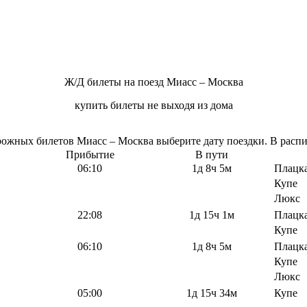
Ж/Д билеты на поезд Миасс – Москва
купить билеты не выходя из дома
жных билетов Миасс – Москва выберите дату поездки. В распис
Прибытие
В пути
06:10
1д 8ч 5м
Плацк
Купе
Люкс
22:08
1д 15ч 1м
Плацк
Купе
06:10
1д 8ч 5м
Плацк
Купе
Люкс
05:00
1д 15ч 34м
Купе