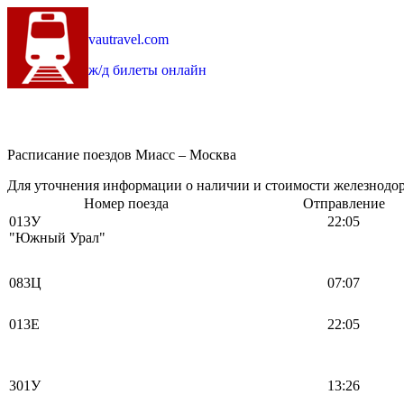
vautravel.com
ж/д билеты онлайн
Расписание поездов Миасс – Москва
Для уточнения информации о наличии и стоимости железнодоро
Номер поезда
Отправление
013У
22:05
"Южный Урал"
083Ц
07:07
013Е
22:05
301У
13:26