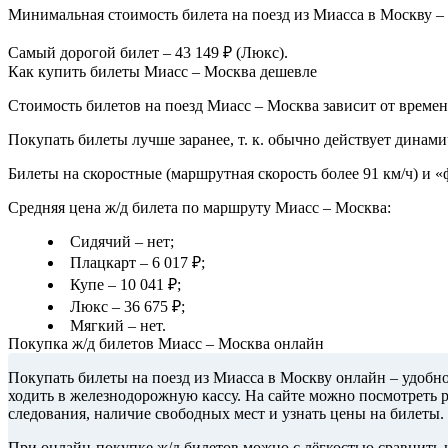
Минимальная стоимость билета на поезд из Миасса в Москву – 3
Самый дорогой билет – 43 149 ₽ (Люкс).
Как купить билеты Миасс – Москва дешевле
Стоимость билетов на поезд Миасс – Москва зависит от времен
Покупать билеты лучше заранее, т. к. обычно действует динами
Билеты на скоростные (маршрутная скорость более 91 км/ч) и 
Средняя цена ж/д билета по маршруту Миасс – Москва:
Сидячий – нет;
Плацкарт – 6 017 ₽;
Купе – 10 041 ₽;
Люкс – 36 675 ₽;
Мягкий – нет.
Покупка ж/д билетов Миасс – Москва онлайн
Покупать билеты на поезд из Миасса в Москву онлайн – удобно
ходить в железнодорожную кассу. На сайте можно посмотреть 
следования, наличие свободных мест и узнать цены на билеты.
При онлайн-покупке ж/д билетов можно с лёгкостью сравнить ц