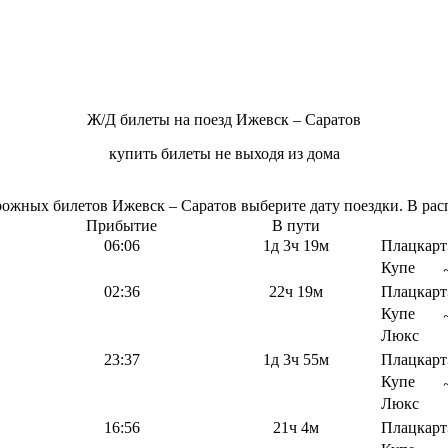
Ж/Д билеты на поезд Ижевск – Саратов
купить билеты не выходя из дома
жных билетов Ижевск – Саратов выберите дату поездки. В расп
Прибытие
В пути
06:06
1д 3ч 19м
Плацкарт
Купе
02:36
22ч 19м
Плацкарт
Купе
Люкс
23:37
1д 3ч 55м
Плацкарт
Купе
Люкс
16:56
21ч 4м
Плацкарт