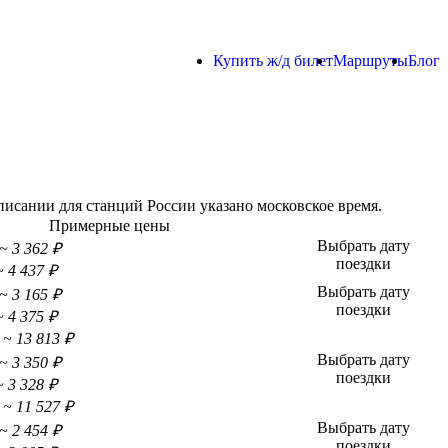
Купить ж/д билет
Маршруты
Блог
исании для станций России указано московское время.
Примерные цены
Выбрать дату
~ 3 362 ₽
поездки
~ 4 437 ₽
Выбрать дату
~ 3 165 ₽
поездки
~ 4 375 ₽
~ 13 813 ₽
Выбрать дату
~ 3 350 ₽
поездки
~ 3 328 ₽
~ 11 527 ₽
Выбрать дату
~ 2 454 ₽
поездки