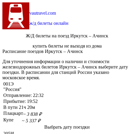
vautravel.com
ж/д билеты онлайн
Ж/Д билеты на поезд Иркутск – Ачинск
купить билеты не выходя из дома
Расписание поездов Иркутск – Ачинск
Для уточнения информации о наличии и стоимости
железнодорожных билетов Иркутск – Ачинск выберите дату
поездки. В расписании для станций России указано
московское время.
001Э
"Россия"
Отправление:
22:32
Прибытие:
19:52
В пути
21ч 20м
Плацкарт
~ 3 838 ₽
Купе
~ 5 337 ₽
Выбрать дату поездки
205И