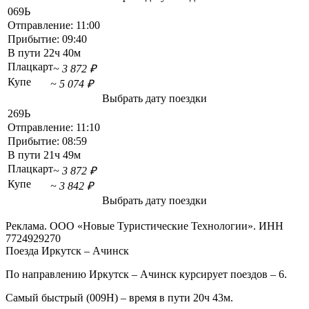
069Ь
Отправление:
11:00
Прибытие:
09:40
В пути
22ч 40м
Плацкарт
~ 3 872 ₽
Купе
~ 5 074 ₽
Выбрать дату поездки
269Ь
Отправление:
11:10
Прибытие:
08:59
В пути
21ч 49м
Плацкарт
~ 3 872 ₽
Купе
~ 3 842 ₽
Выбрать дату поездки
Реклама. ООО «Новые Туристические Технологии». ИНН
7724929270
Поезда Иркутск – Ачинск
По направлению Иркутск – Ачинск курсирует поездов – 6.
Самый быстрый (009Н) – время в пути 20ч 43м.