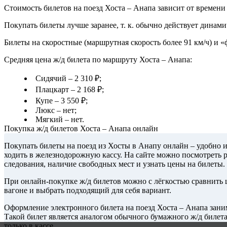
Стоимость билетов на поезд Хоста – Анапа зависит от времени 
Покупать билеты лучше заранее, т. к. обычно действует динами
Билеты на скоростные (маршрутная скорость более 91 км/ч) и 
Средняя цена ж/д билета по маршруту Хоста – Анапа:
Сидячий – 2 310 ₽;
Плацкарт – 2 168 ₽;
Купе – 3 550 ₽;
Люкс – нет;
Мягкий – нет.
Покупка ж/д билетов Хоста – Анапа онлайн
Покупать билеты на поезд из Хосты в Анапу онлайн – удобно 
ходить в железнодорожную кассу. На сайте можно посмотреть 
следования, наличие свободных мест и узнать цены на билеты.
При онлайн-покупке ж/д билетов можно с лёгкостью сравнить ц
вагоне и выбрать подходящий для себя вариант.
Оформление электронного билета на поезд Хоста – Анапа заним
Такой билет является аналогом обычного бумажного ж/д билет
только в кассе.