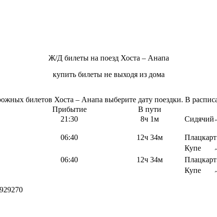
Ж/Д билеты на поезд Хоста – Анапа
купить билеты не выходя из дома
жных билетов Хоста – Анапа выберите дату поездки. В расписа
Прибытие
В пути
21:30
8ч 1м
Сидячий
06:40
12ч 34м
Плацкарт
Купе
06:40
12ч 34м
Плацкарт
Купе
929270