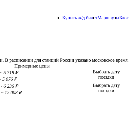
Купить ж/д билет
Маршруты
Блог
. В расписании для станций России указано московское время.
Примерные цены
Выбрать дату
~ 5 718 ₽
поездки
~ 5 076 ₽
Выбрать дату
~ 6 236 ₽
поездки
~ 12 008 ₽