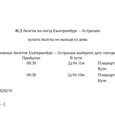
Ж/Д билеты на поезд Екатеринбург – Астрахань
купить билеты не выходя из дома
жных билетов Екатеринбург – Астрахань выберите дату поездки
Прибытие
В пути
00:39
2д 0ч 11м
Плацкарт
Купе
00:38
2д 0ч 10м
Плацкарт
Купе
929270
– 2.