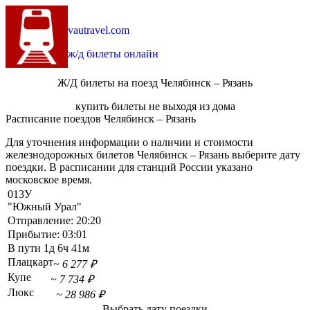
vautravel.com
ж/д билеты онлайн
Ж/Д билеты на поезд Челябинск – Рязань
купить билеты не выходя из дома
Расписание поездов Челябинск – Рязань
Для уточнения информации о наличии и стоимости
железнодорожных билетов Челябинск – Рязань выберите дату
поездки. В расписании для станций России указано
московское время.
013У
"Южный Урал"
Отправление:
20:20
Прибытие:
03:01
В пути
1д 6ч 41м
Плацкарт
~ 6 277 ₽
Купе
~ 7 734 ₽
Люкс
~ 28 986 ₽
Выбрать дату поездки