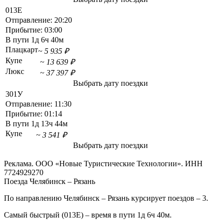
013Е
Отправление:
20:20
Прибытие:
03:00
В пути
1д 6ч 40м
Плацкарт
~ 5 935 ₽
Купе
~ 13 639 ₽
Люкс
~ 37 397 ₽
Выбрать дату поездки
301У
Отправление:
11:30
Прибытие:
01:14
В пути
1д 13ч 44м
Купе
~ 3 541 ₽
Выбрать дату поездки
Реклама. ООО «Новые Туристические Технологии». ИНН
7724929270
Поезда Челябинск – Рязань
По направлению Челябинск – Рязань курсирует поездов – 3.
Самый быстрый (013Е) – время в пути 1д 6ч 40м.