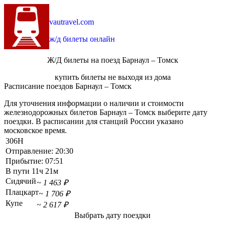
vautravel.com
ж/д билеты онлайн
Ж/Д билеты на поезд Барнаул – Томск
купить билеты не выходя из дома
Расписание поездов Барнаул – Томск
Для уточнения информации о наличии и стоимости
железнодорожных билетов Барнаул – Томск выберите дату
поездки. В расписании для станций России указано
московское время.
306Н
Отправление:
20:30
Прибытие:
07:51
В пути
11ч 21м
Сидячий
~ 1 463 ₽
Плацкарт
~ 1 706 ₽
Купе
~ 2 617 ₽
Выбрать дату поездки