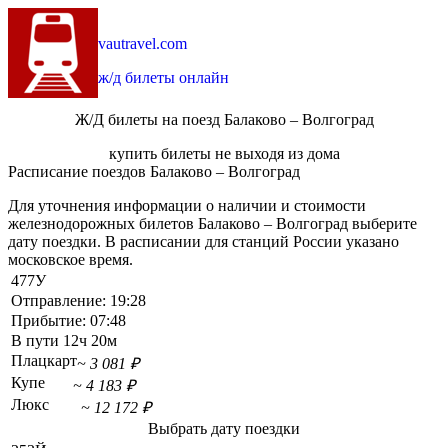
vautravel.com
ж/д билеты онлайн
Ж/Д билеты на поезд Балаково – Волгоград
купить билеты не выходя из дома
Расписание поездов Балаково – Волгоград
Для уточнения информации о наличии и стоимости
железнодорожных билетов Балаково – Волгоград выберите
дату поездки. В расписании для станций России указано
московское время.
477У
Отправление:
19:28
Прибытие:
07:48
В пути
12ч 20м
Плацкарт
~ 3 081 ₽
Купе
~ 4 183 ₽
Люкс
~ 12 172 ₽
Выбрать дату поездки