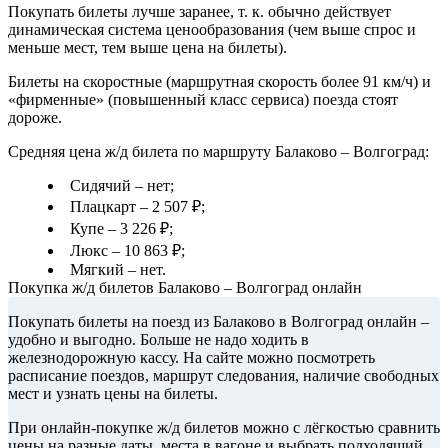
Покупать билеты лучше заранее, т. к. обычно действует
динамическая система ценообразования (чем выше спрос и
меньше мест, тем выше цена на билеты).
Билеты на скоростные (маршрутная скорость более 91 км/ч) и
«фирменные» (повышенный класс сервиса) поезда стоят
дороже.
Средняя цена ж/д билета по маршруту Балаково – Волгоград:
Сидячий – нет;
Плацкарт – 2 507 ₽;
Купе – 3 226 ₽;
Люкс – 10 863 ₽;
Мягкий – нет.
Покупка ж/д билетов Балаково – Волгоград онлайн
Покупать билеты на поезд из Балаково в Волгоград онлайн –
удобно и выгодно. Больше не надо ходить в
железнодорожную кассу. На сайте можно посмотреть
расписание поездов, маршрут следования, наличие свободных
мест и узнать цены на билеты.
При онлайн-покупке ж/д билетов можно с лёгкостью сравнить
цены на разные даты, места в вагоне и выбрать подходящий