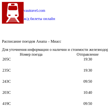
vautravel.com
ж/д билеты онлайн
Расписание поездов Анапа – Миасс
Для уточнения информации о наличии и стоимости железнодоро
Номер поезда
Отправление
205С
19:30
235С
19:30
243С
09:50
203С
10:40
419С
09:50