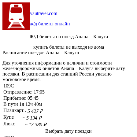
vautravel.com
ж/д билеты онлайн
Ж/Д билеты на поезд Анапа – Калуга
купить билеты не выходя из дома
Расписание поездов Анапа – Калуга
Для уточнения информации о наличии и стоимости
железнодорожных билетов Анапа – Калуга выберите дату
поездки. В расписании для станций России указано
московское время.
109С
Отправление:
17:05
Прибытие:
05:45
В пути
1д 12ч 40м
Плацкарт
~ 5 427 ₽
Купе
~ 5 194 ₽
Люкс
~ 13 380 ₽
Выбрать дату поездки