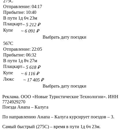
275С
Отправление:
04:17
Прибытие:
10:40
В пути
1д 6ч 23м
Плацкарт
~ 5 212 ₽
Купе
~ 6 091 ₽
Выбрать дату поездки
567С
Отправление:
22:05
Прибытие:
06:32
В пути
1д 8ч 27м
Плацкарт
~ 5 618 ₽
Купе
~ 6 116 ₽
Люкс
~ 17 405 ₽
Выбрать дату поездки
Реклама. ООО «Новые Туристические Технологии». ИНН
7724929270
Поезда Анапа – Калуга
По направлению Анапа – Калуга курсирует поездов – 3.
Самый быстрый (275С) – время в пути 1д 6ч 23м.