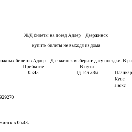
Ж/Д билеты на поезд Адлер – Дзержинск
купить билеты не выходя из дома
жных билетов Адлер – Дзержинск выберите дату поездки. В рас
Прибытие
В пути
05:43
1д 14ч 28м
Плацкар
Купе
Люкс
929270
жинск в 05:43.