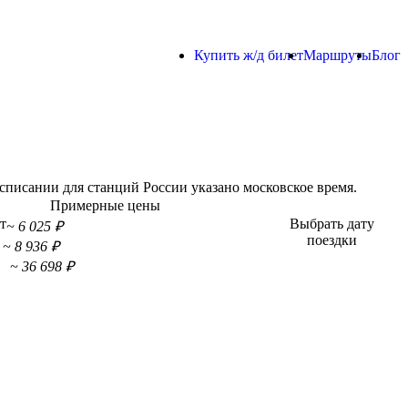
Купить ж/д билет
Маршруты
Блог
писании для станций России указано московское время.
Примерные цены
т
Выбрать дату
~ 6 025 ₽
поездки
~ 8 936 ₽
~ 36 698 ₽