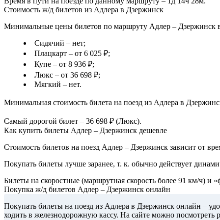
Время в пути на поезде по данному маршруту – 1д 14ч 28м.
Стоимость ж/д билетов из Адлера в Дзержинск
Минимальные цены билетов по маршруту Адлер – Дзержинск в 
Сидячий – нет;
Плацкарт – от 6 025 ₽;
Купе – от 8 936 ₽;
Люкс – от 36 698 ₽;
Мягкий – нет.
Минимальная стоимость билета на поезд из Адлера в Дзержинск
Самый дорогой билет – 36 698 ₽ (Люкс).
Как купить билеты Адлер – Дзержинск дешевле
Стоимость билетов на поезд Адлер – Дзержинск зависит от вре
Покупать билеты лучше заранее, т. к. обычно действует динами
Билеты на скоростные (маршрутная скорость более 91 км/ч) и 
Покупка ж/д билетов Адлер – Дзержинск онлайн
Покупать билеты на поезд из Адлера в Дзержинск онлайн – удо
ходить в железнодорожную кассу. На сайте можно посмотреть 