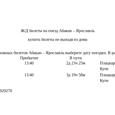
Ж/Д билеты на поезд Абакан – Ярославль
купить билеты не выходя из дома
жных билетов Абакан – Ярославль выберите дату поездки. В ра
Прибытие
В пути
13:40
2д 23ч 25м
Плацкар
Купе
13:40
3д 19ч 58м
Плацкар
Купе
929270