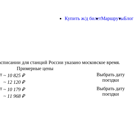
Купить ж/д билет
Маршруты
Блог
списании для станций России указано московское время.
Примерные цены
т
Выбрать дату
~ 10 825 ₽
поездки
~ 12 120 ₽
т
Выбрать дату
~ 10 179 ₽
поездки
~ 11 968 ₽